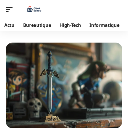
Actu
Bureautique
High-Tech
Informatique