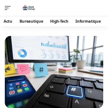
Actu
Bureautique
High-Tech
Informatique