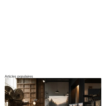
Articles populaires