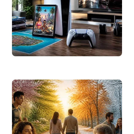
HIGH-TECH
Les raisons d’investir dans le pack GTA 6 sur PS5
Pro dès sa sortie