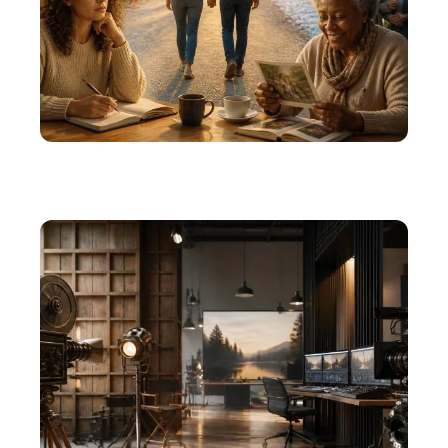
ACTU
Les thèmes abordés dans la sortie du film This
time next year