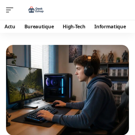
Actu
Bureautique
High-Tech
Informatique