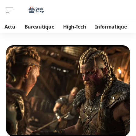
Actu
Bureautique
High-Tech
Informatique