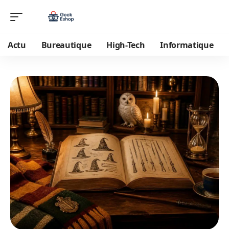
Actu
Bureautique
High-Tech
Informatique