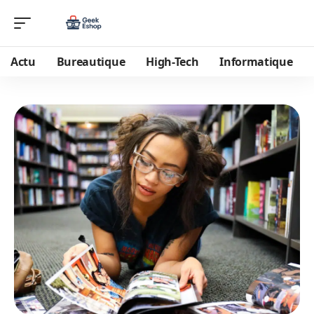
Actu
Bureautique
High-Tech
Informatique