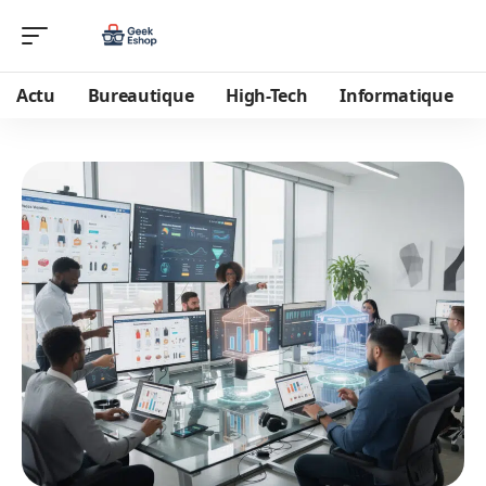
Actu
Bureautique
High-Tech
Informatique