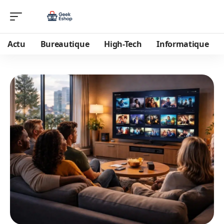
Actu
Bureautique
High-Tech
Informatique